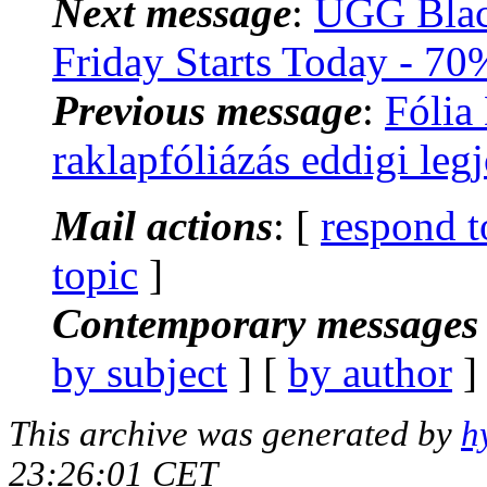
Next message
:
UGG Blac
Friday Starts Today - 7
Previous message
:
Fólia
raklapfóliázás eddigi le
Mail actions
: [
respond t
topic
]
Contemporary messages 
by subject
] [
by author
]
This archive was generated by
h
23:26:01 CET