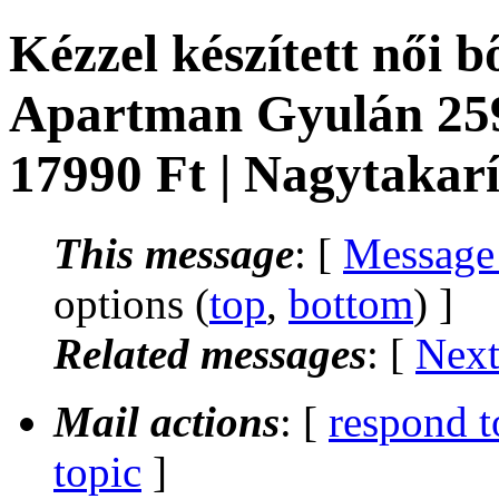
Kézzel készített női 
Apartman Gyulán 259
17990 Ft | Nagytakar
This message
: [
Message
options (
top
,
bottom
) ]
Related messages
:
[
Next
Mail actions
: [
respond t
topic
]