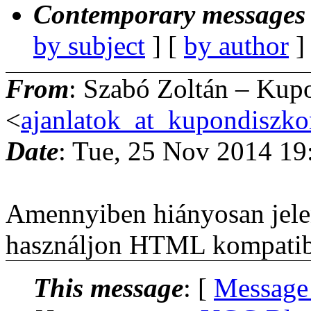
Contemporary messages 
by subject
] [
by author
]
From
: Szabó Zoltán – Kup
<
ajanlatok_at_kupondiszk
Date
: Tue, 25 Nov 2014 19
Amennyiben hiányosan jele
használjon HTML kompatibi
This message
: [
Message