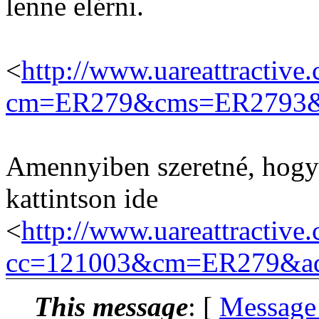
lenne elérni.
<
http://www.uareattractive.
cm=ER279&cms=ER2793&i
Amennyiben szeretné, hogy a
kattintson ide
<
http://www.uareattractiv
cc=121003&cm=ER279&a
This message
: [
Message