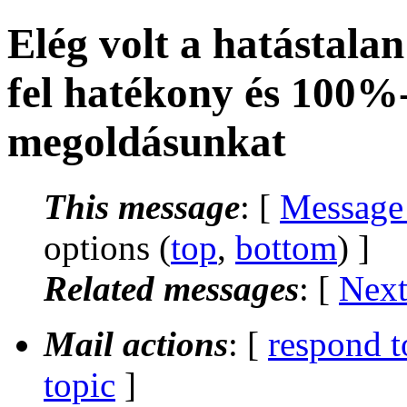
Elég volt a hatástala
fel hatékony és 100%
megoldásunkat
This message
: [
Message
options (
top
,
bottom
) ]
Related messages
:
[
Next
Mail actions
: [
respond t
topic
]