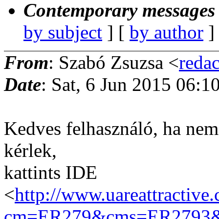
Contemporary messages 
by subject
] [
by author
]
From
: Szabó Zsuzsa <
reda
Date
: Sat, 6 Jun 2015 06:
Kedves felhasználó, ha nem 
kérlek,
kattints IDE
<
http://www.uareattractiv
cm=ER279&cms=ER2793&