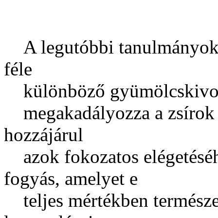
A legutóbbi tanulmányokbó
féle
különböző gyümölcskivona
megakadályozza a zsírok le
hozzájárul
azok fokozatos elégetésé
fogyás, amelyet e
teljes mértékben természet