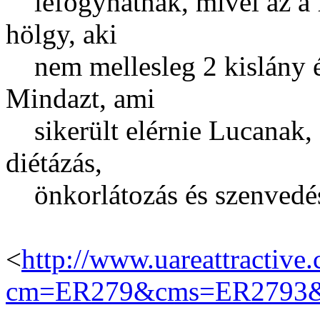
lefogyhatnak, mivel az a f
hölgy, aki
nem mellesleg 2 kislány é
Mindazt, ami
sikerült elérnie Lucanak, Ö
diétázás,
önkorlátozás és szenvedés n
<
http://www.uareattractive.
cm=ER279&cms=ER2793&i