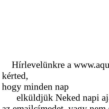
Hírlevelünkre a www.aqua7.
kérted,
hogy minden nap
elküldjük Neked napi ajá
az emailcímedet, vagy nem 