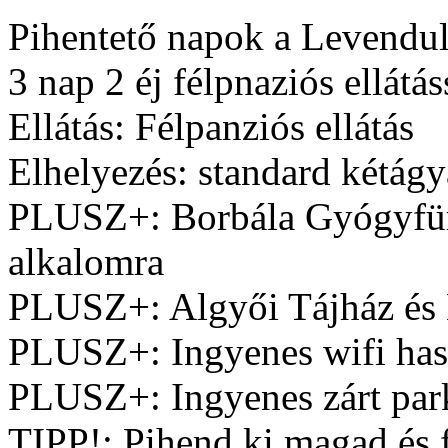
Pihentető napok a Levendu
3 nap 2 éj félpnaziós ellátás
Ellátás: Félpanziós ellátás
Elhelyezés: standard kétágy
PLUSZ+: Borbála Gyógyfürd
alkalomra
PLUSZ+: Algyői Tájház és 
PLUSZ+: Ingyenes wifi haszn
PLUSZ+: Ingyenes zárt park
TIPP!: Pihend ki magad és f