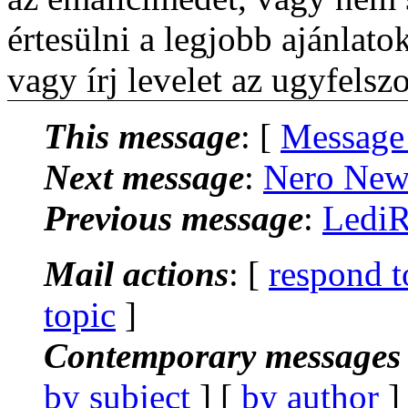
értesülni a legjobb ajánlatok
vagy írj levelet az ugyfels
This message
: [
Message
Next message
:
Nero News
Previous message
:
LediR
Mail actions
: [
respond t
topic
]
Contemporary messages 
by subject
] [
by author
]