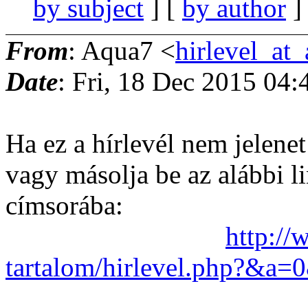
by subject
] [
by author
]
From
: Aqua7 <
hirlevel_at
Date
: Fri, 18 Dec 2015 04
Ha ez a hírlevél nem jelene
vagy másolja be az alábbi l
címsorába:
http://
tartalom/hirlevel.php?&a