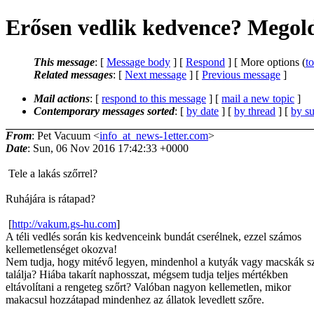
Erősen vedlik kedvence? Megold
This message
: [
Message body
] [
Respond
] [ More options (
t
Related messages
:
[
Next message
] [
Previous message
]
Mail actions
: [
respond to this message
] [
mail a new topic
]
Contemporary messages sorted
: [
by date
] [
by thread
] [
by su
From
: Pet Vacuum <
info_at_news-1etter.com
>
Date
: Sun, 06 Nov 2016 17:42:33 +0000
Tele a lakás szőrrel?
Ruhájára is rátapad?
[
http://vakum.gs-hu.com
]
A téli vedlés során kis kedvenceink bundát cserélnek, ezzel számos
kellemetlenséget okozva!
Nem tudja, hogy mitévő legyen, mindenhol a kutyák vagy macskák sz
találja? Hiába takarít naphosszat, mégsem tudja teljes mértékben
eltávolítani a rengeteg szőrt? Valóban nagyon kellemetlen, mikor
makacsul hozzátapad mindenhez az állatok levedlett szőre.