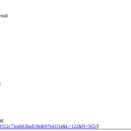
rmál
i
IDE
adff312c73ea0d38a45364b97b41f1a&L=122&N=565/
]!