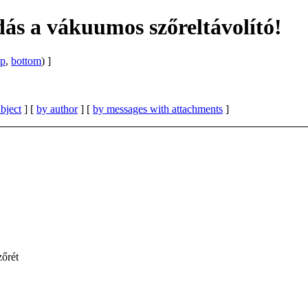
ás a vákuumos szőreltávolító!
op
,
bottom
) ]
bject
] [
by author
] [
by messages with attachments
]
őrét