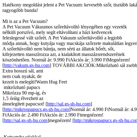
Hatékony megoldást jelent a Pet Vacuum: kevesebb szőr, tisztább laká
ragyogóbb bunda!
Mi is az a Pet Vacuum?
A Pet Vacuum Vákuumos szőreltávolító lényegében egy vezeték
nélküli porszívó, mely segít eltávolítani a házi kedvencek
feleslegessé vált szőrét. A Pet Vakuum szőreltávolító a legjobb
módja annak, hogy kutyája vagy macskája szőrzete makulátlan legye
A szőreltávolító nem bántja, nem sérti az állatok bőrét, sőt,
kifejezetten masszírozza azt, a kialakított masszázsrendszerének
köszönhetően. Normál ár: 9.990 FtAkciós ár: 3.990 FtMegnézem!
[
http://vakum.gs-hu.com
] TOVÁBBI AKCIÓK:Mikrózható sál zsebb
Extra hosszú sál, ami
nem csak nyakát, de
kezeit is melegíti!Warm Hug Feet
mikrózható papucs
Mikrózza 90 mp-ig, és
1,5 óráig élvezheti az
átmelegített papucsot! [
http://sal.gs-sh-hu.com
]
[
http://mikrospapucs.gs-sh-hu.com
]Normál ár: 4.990 FtNormál ár: 4.
FtAkciós ár: 2.490 FtAkciós ár: 2.990 Ftmegnézem!
[
http://sal.gs-sh-hu.com
]megnézem! [
http://mikrospapucs.gs-sh-hu.co
Kutyaruha ujjakkal,