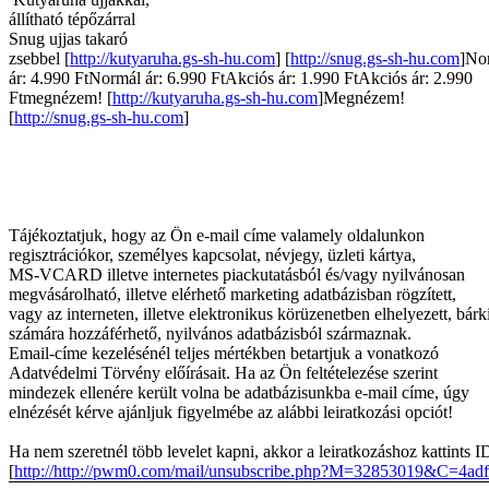
állítható tépőzárral
Snug ujjas takaró
zsebbel [
http://kutyaruha.gs-sh-hu.com
] [
http://snug.gs-sh-hu.com
]No
ár: 4.990 FtNormál ár: 6.990 FtAkciós ár: 1.990 FtAkciós ár: 2.990
Ftmegnézem! [
http://kutyaruha.gs-sh-hu.com
]Megnézem!
[
http://snug.gs-sh-hu.com
]
Tájékoztatjuk, hogy az Ön e-mail címe valamely oldalunkon
regisztrációkor, személyes kapcsolat, névjegy, üzleti kártya,
MS-VCARD illetve internetes piackutatásból és/vagy nyilvánosan
megvásárolható, illetve elérhető marketing adatbázisban rögzített,
vagy az interneten, illetve elektronikus körüzenetben elhelyezett, bárk
számára hozzáférhető, nyilvános adatbázisból származnak.
Email-címe kezelésénél teljes mértékben betartjuk a vonatkozó
Adatvédelmi Törvény előírásait. Ha az Ön feltételezése szerint
mindezek ellenére került volna be adatbázisunkba e-mail címe, úgy
elnézését kérve ajánljuk figyelmébe az alábbi leiratkozási opciót!
Ha nem szeretnél több levelet kapni, akkor a leiratkozáshoz kattints 
[
http://http://pwm0.com/mail/unsubscribe.php?M=32853019&C=4