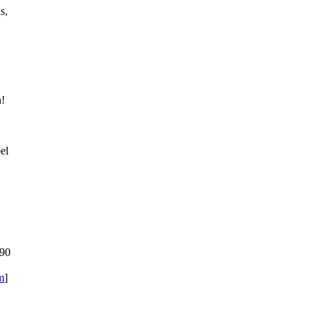
s,
n!
el
990
m
]