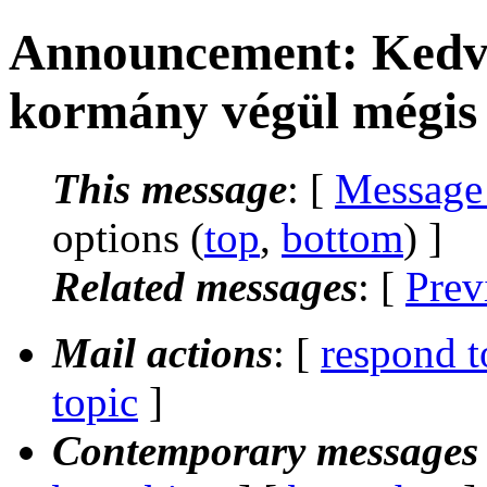
Announcement: Kedve
kormány végül mégis ú
This message
: [
Message
options (
top
,
bottom
) ]
Related messages
:
[
Prev
Mail actions
: [
respond t
topic
]
Contemporary messages 