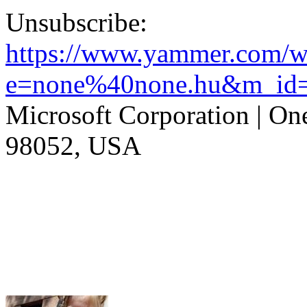
Unsubscribe:
https://www.yammer.com/wa
e=none%40none.hu&m_id=
Microsoft Corporation | O
98052, USA