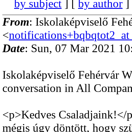
by subject
] [
by author
]
From
: Iskolaképviselő Fe
<
notifications+bqbqtot2_
Date
: Sun, 07 Mar 2021 10
Iskolaképviselő Fehérvár Wa
conversation in All Compa
<p>Kedves Csaladjaink!</
mégis úgy döntött, hogy sz