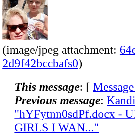
(image/jpeg attachment:
64
2d9f42bccbafs0
)
This message
: [
Message
Previous message
:
Kandi
"hYFytnn0sdPf.docx 
GIRLS I WAN..."