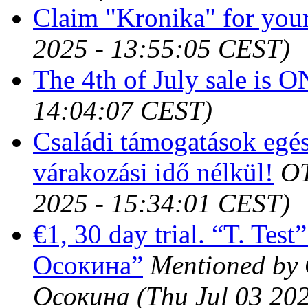
Claim "Kronika" for your
2025 - 13:55:05 CEST)
The 4th of July sale is O
14:04:07 CEST)
Családi támogatások egé
várakozási idő nélkül!
OT
2025 - 15:34:01 CEST)
€1, 30 day trial. “T. Te
Осокина”
Mentioned by
Осокина
(Thu Jul 03 20