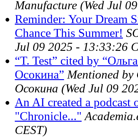
Manufacture
(Wed Jul 0
Reminder: Your Dream S
Chance This Summer!
SO
Jul 09 2025 - 13:33:26 
“T. Test” cited by “Оль
Осокина”
Mentioned by
Осокина
(Wed Jul 09 20
An AI created a podcast 
"Chronicle..."
Academia.
CEST)