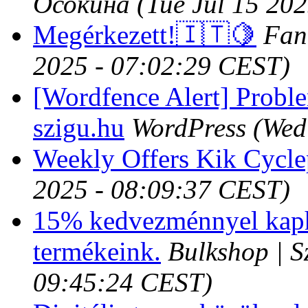
Осокина
(Tue Jul 15 20
Megérkezett!🇮🇹🍋
Fann
2025 - 07:02:29 CEST)
[Wordfence Alert] Probl
szigu.hu
WordPress
(Wed
Weekly Offers Kik Cycle
2025 - 08:09:37 CEST)
15% kedvezménnyel kapha
termékeink.
Bulkshop | S
09:45:24 CEST)