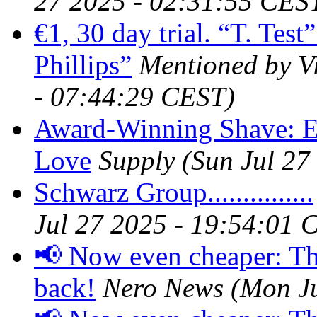
27 2025 - 02:31:55 CES
€1, 30 day trial. “T. Test
Phillips”
Mentioned by Vi
- 07:44:29 CEST)
Award-Winning Shave: Ex
Love
Supply
(Sun Jul 27
Schwarz Group...............
Jul 27 2025 - 19:54:01 
📢 Now even cheaper: T
back!
Nero News
(Mon J