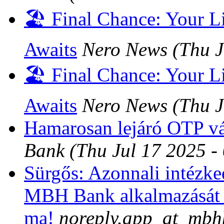
🏖️ Final Chance: Your 
Awaits
Nero News
(Thu 
🏖️ Final Chance: Your 
Awaits
Nero News
(Thu 
Hamarosan lejáró OTP v
Bank
(Thu Jul 17 2025 
Sürgős: Azonnali intézked
MBH Bank alkalmazását
ma!
noreply.app_at_mbh