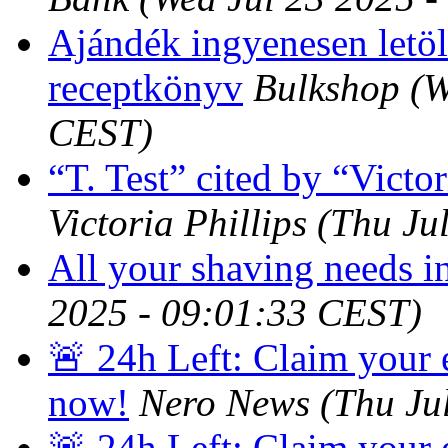
Ajándék ingyenesen letöl
receptkönyv
Bulkshop
(W
CEST)
“T. Test” cited by “Victor
Victoria Phillips
(Thu Ju
All your shaving needs in
2025 - 09:01:33 CEST)
🚨 24h Left: Claim your
now!
Nero News
(Thu Ju
🚨 24h Left: Claim your