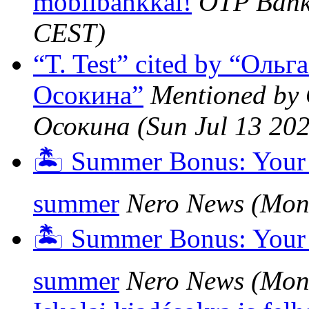
mobilbankkal!
OTP Ban
CEST)
“T. Test” cited by “Оль
Осокина”
Mentioned by
Осокина
(Sun Jul 13 20
🏝️ Summer Bonus: Your 
summer
Nero News
(Mon
🏝️ Summer Bonus: Your 
summer
Nero News
(Mon