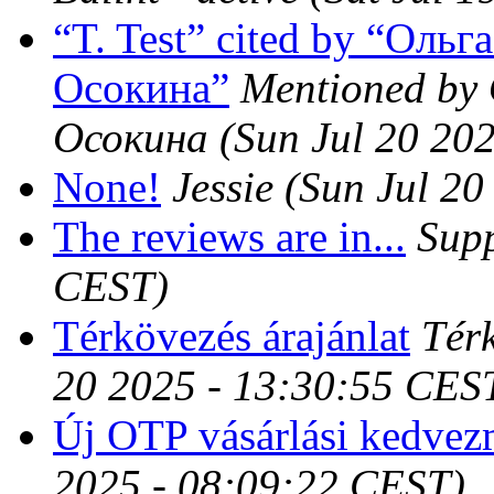
“T. Test” cited by “Оль
Осокина”
Mentioned by
Осокина
(Sun Jul 20 20
None!
Jessie
(Sun Jul 20
The reviews are in...
Sup
CEST)
Térkövezés árajánlat
Tér
20 2025 - 13:30:55 CES
Új OTP vásárlási kedve
2025 - 08:09:22 CEST)