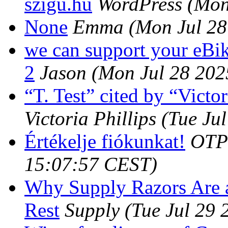
szigu.hu
WordPress
(Mon
None
Emma
(Mon Jul 28
we can support your eBik
2
Jason
(Mon Jul 28 202
“T. Test” cited by “Victor
Victoria Phillips
(Tue Ju
Értékelje fiókunkat!
OTP
15:07:57 CEST)
Why Supply Razors Are 
Rest
Supply
(Tue Jul 29