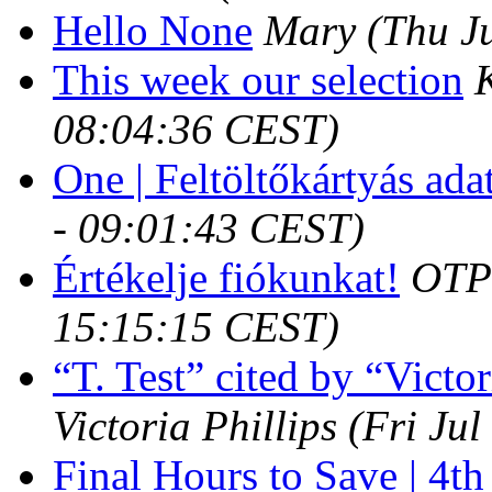
Hello None
Mary
(Thu J
This week our selection
08:04:36 CEST)
One | Feltöltőkártyás ada
- 09:01:43 CEST)
Értékelje fiókunkat!
OTP
15:15:15 CEST)
“T. Test” cited by “Victor
Victoria Phillips
(Fri Ju
Final Hours to Save | 4th