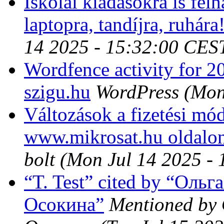
Iskolai kiadásokra is fel
laptopra, tandíjra, ruhára
14 2025 - 15:32:00 CES
Wordfence activity for 2
szigu.hu
WordPress
(Mon
Változások a fizetési mó
www.mikrosat.hu oldalo
bolt
(Mon Jul 14 2025 -
“T. Test” cited by “Оль
Осокина”
Mentioned by