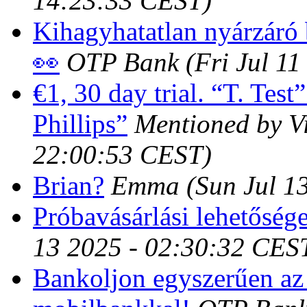
14:23:33 CEST)
Kihagyhatatlan nyárzáró 
👀
OTP Bank
(Fri Jul 1
€1, 30 day trial. “T. Test
Phillips”
Mentioned by Vi
22:00:53 CEST)
Brian?
Emma
(Sun Jul 1
Próbavásárlási lehetőség
13 2025 - 02:30:32 CES
Bankoljon egyszerűen az 