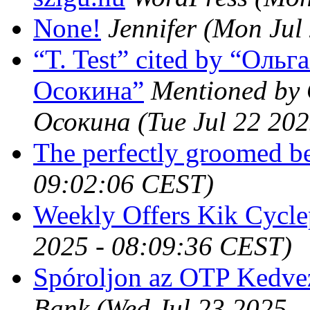
None!
Jennifer
(Mon Jul
“T. Test” cited by “Оль
Осокина”
Mentioned by
Осокина
(Tue Jul 22 20
The perfectly groomed b
09:02:06 CEST)
Weekly Offers Kik Cycle
2025 - 08:09:36 CEST)
Spóroljon az OTP Kedv
Bank
(Wed Jul 23 2025 