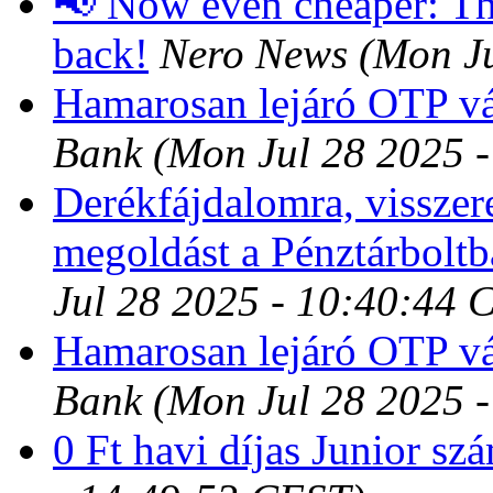
📢 Now even cheaper: T
back!
Nero News
(Mon J
Hamarosan lejáró OTP v
Bank
(Mon Jul 28 2025 
Derékfájdalomra, visszeres
megoldást a Pénztárboltb
Jul 28 2025 - 10:40:44 
Hamarosan lejáró OTP v
Bank
(Mon Jul 28 2025 
0 Ft havi díjas Junior sz