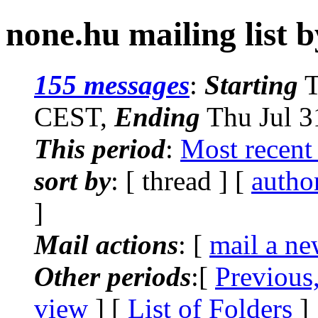
none.hu mailing list 
155 messages
:
Starting
T
CEST,
Ending
Thu Jul 3
This period
:
Most recent
sort by
: [ thread ] [
autho
]
Mail actions
: [
mail a ne
Other periods
:[
Previous
view
] [
List of Folders
]