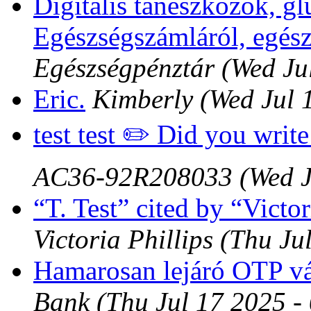
Digitális taneszközök, 
Egészségszámláról, egés
Egészségpénztár
(Wed Ju
Eric.
Kimberly
(Wed Jul 
test test ✏️ Did you wri
AC36-92R208033
(Wed 
“T. Test” cited by “Victor
Victoria Phillips
(Thu Ju
Hamarosan lejáró OTP v
Bank
(Thu Jul 17 2025 