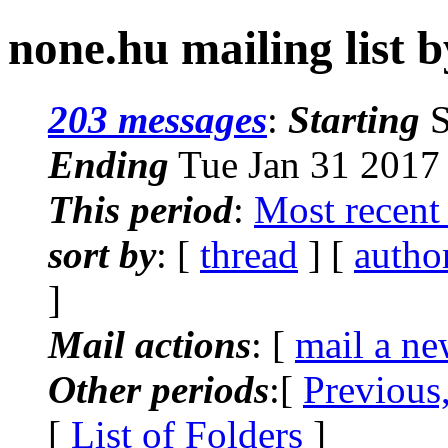
none.hu mailing list b
203 messages
:
Starting
S
Ending
Tue Jan 31 2017
This period
:
Most recent
sort by
: [
thread
] [
autho
]
Mail actions
: [
mail a ne
Other periods
:[
Previous
[
List of Folders
]