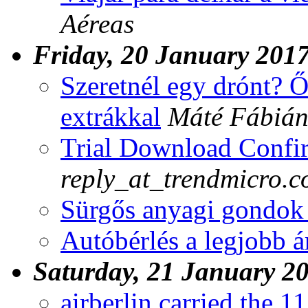
Aéreas
Friday, 20 January 201
Szeretnél egy drónt? Őr
extrákkal
Máté Fábiá
Trial Download Confi
reply_at_trendmicro.
Sürgős anyagi gondok 
Autóbérlés a legjobb á
Saturday, 21 January 2
airberlin carried the 