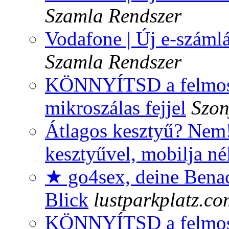
Szamla Rendszer
Vodafone | Új e-számlá
Szamla Rendszer
KÖNNYÍTSD a felmosás
mikroszálas fejjel
Szon
Átlagos kesztyű? Nem!
kesztyűvel, mobilja né
★ go4sex, deine Benac
Blick
lustparkplatz.co
KÖNNYÍTSD a felmosás