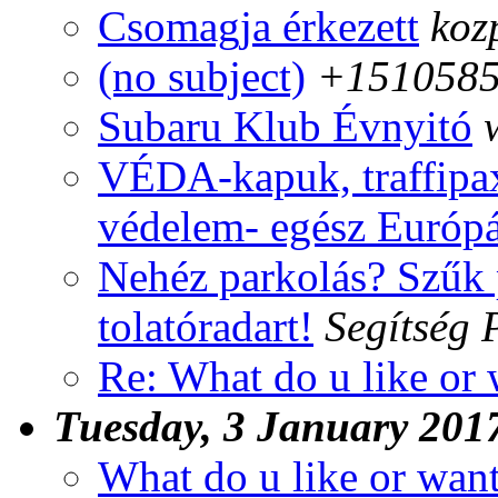
Csomagja érkezett
koz
(no subject)
+1510585
Subaru Klub Évnyitó
VÉDA-kapuk, traffipaxo
védelem- egész Európ
Nehéz parkolás? Szűk 
tolatóradart!
Segítség 
Re: What do u like or
Tuesday, 3 January 201
What do u like or wan