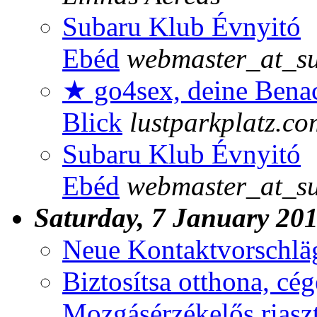
Subaru Klub Évnyitó
Ebéd
webmaster_at_s
★ go4sex, deine Benac
Blick
lustparkplatz.co
Subaru Klub Évnyitó
Ebéd
webmaster_at_s
Saturday, 7 January 20
Neue Kontaktvorschlä
Biztosítsa otthona, c
Mozgásérzékelős riasz