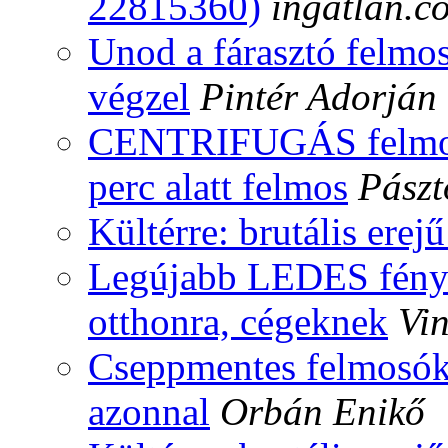
22815360)
ingatlan.c
Unod a fárasztó felmos
végzel
Pintér Adorján
CENTRIFUGÁS felmosós
perc alatt felmos
Pászt
Kültérre: brutális erej
Legújabb LEDES fényve
otthonra, cégeknek
Vi
Cseppmentes felmosóké
azonnal
Orbán Enikő