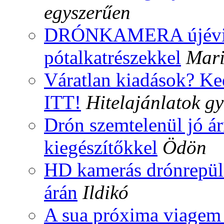
egyszerűen
DRÓNKAMERA újévi ki
pótalkatrészekkel
Mar
Váratlan kiadások? Ke
ITT!
Hitelajánlatok g
Drón szemtelenül jó árr
kiegészítőkkel
Ödön
HD kamerás drónrepülő
árán
Ildikó
A sua próxima viagem