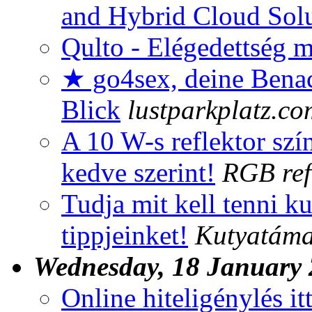
and Hybrid Cloud Solu
Qulto - Elégedettség 
★ go4sex, deine Benac
Blick
lustparkplatz.co
A 10 W-s reflektor szín
kedve szerint!
RGB ref
Tudja mit kell tenni k
tippjeinket!
Kutyatáma
Wednesday, 18 January
Online hiteligénylés itt