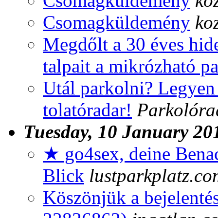
Csomagküldemény
ko
Csomagküldemény
ko
Megdőlt a 30 éves hide
talpait a mikrózható p
Utál parkolni? Legyen 
tolatóradar!
Parkolóra
Tuesday, 10 January 20
★ go4sex, deine Benac
Blick
lustparkplatz.co
Köszönjük a bejelentés