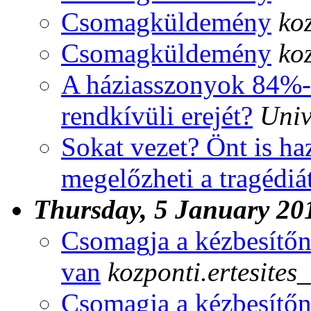
Csomagküldemény
ko
Csomagküldemény
ko
A háziasszonyok 84%-a
rendkívüli erejét?
Univ
Sokat vezet? Önt is ha
megelőzheti a tragédiá
Thursday, 5 January 20
Csomagja a kézbesítőn
van
kozponti.ertesites
Csomagja a kézbesítőn