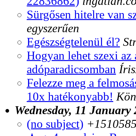
22836862)
ingatlan.c
Sürgősen hitelre van 
egyszerűen
Egészségtelenül él?
St
Hogyan lehet szexi az 
adóparadicsomban
Íri
Felezze meg a felmosás
10x hatékonyabb!
Kön
Wednesday, 11 January
(no subject)
+1510585