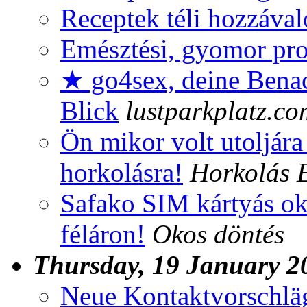
Receptek téli hozzával
Emésztési, gyomor pr
★ go4sex, deine Benac
Blick
lustparkplatz.co
Ön mikor volt utoljára
horkolásra!
Horkolás E
Safako SIM kártyás o
féláron!
Okos döntés
Thursday, 19 January 2
Neue Kontaktvorschlä