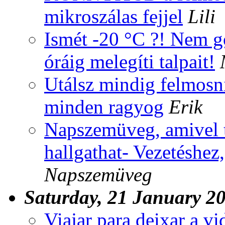
mikroszálas fejjel
Lili
Ismét -20 °C ?! Nem g
óráig melegíti talpait!
Utálsz mindig felmosni
minden ragyog
Erik
Napszemüveg, amivel te
hallgathat- Vezetéshez
Napszemüveg
Saturday, 21 January 2
Viajar para deixar a vi