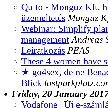
Qulto - Monguz Kft. hí
üzemeltetés
Monguz Kf
Webinar: Simplify pla
management
Andreas 
Leiratkozás
PEAS
These 4 women have sen
★ go4sex, deine Benac
Blick
lustparkplatz.co
Friday, 20 January 201
Vodafone | Új e-számlá