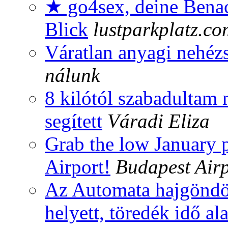
★ go4sex, deine Benac
Blick
lustparkplatz.co
Váratlan anyagi nehéz
nálunk
8 kilótól szabadultam
segített
Váradi Eliza
Grab the low January p
Airport!
Budapest Airp
Az Automata hajgöndör
helyett, töredék idő ala