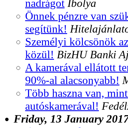
nadrágot
Ibolya
Önnek pénzre van szü
segítünk!
Hitelajánlat
Személyi kölcsönök az 
közül!
BizHU Banki Aj
A kamerával ellátott t
90%-al alacsonyabb!
M
Több haszna van, mint
autóskamerával!
Fedél
Friday, 13 January 201