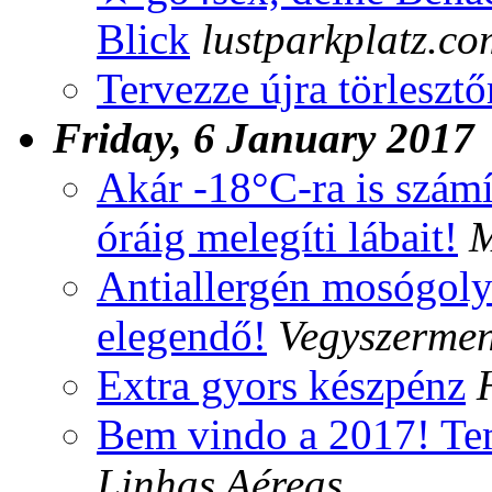
Blick
lustparkplatz.co
Tervezze újra törlesztőr
Friday, 6 January 2017
Akár -18°C-ra is szám
óráig melegíti lábait!
M
Antiallergén mosógol
elegendő!
Vegyszermen
Extra gyors készpénz
Bem vindo a 2017! Te
Linhas Aéreas