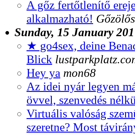
A gőz fertőtlenítő erej
alkalmazható!
Gőzölős
Sunday, 15 January 201
★ go4sex, deine Benac
Blick
lustparkplatz.co
Hey ya
mon68
Az idei nyár legyen m
övvel, szenvedés nélkü
Virtuális valóság szemü
szeretne? Most távirán