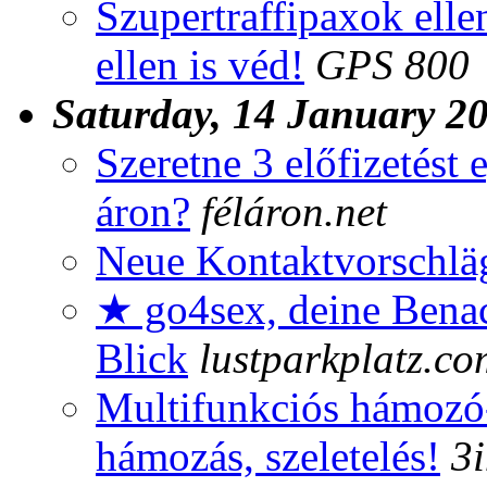
Szupertraffipaxok ellen
ellen is véd!
GPS 800
Saturday, 14 January 2
Szeretne 3 előfizetést
áron?
féláron.net
Neue Kontaktvorschlä
★ go4sex, deine Benac
Blick
lustparkplatz.co
Multifunkciós hámozó
hámozás, szeletelés!
3