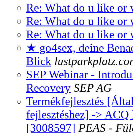
Re: What do u like or
Re: What do u like or
Re: What do u like or
★ go4sex, deine Benac
Blick
lustparkplatz.co
SEP Webinar - Introd
Recovery
SEP AG
Termékfejlesztés [Álta
fejlesztéshez] -> ACQ l
[3008597]
PEAS - Fül