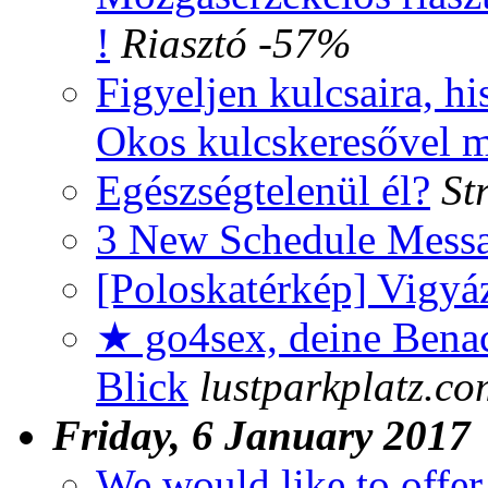
!
Riasztó -57%
Figyeljen kulcsaira, h
Okos kulcskeresővel m
Egészségtelenül él?
St
3 New Schedule Messa
[Poloskatérkép] Vigyáz
★ go4sex, deine Benac
Blick
lustparkplatz.co
Friday, 6 January 2017
We would like to offer