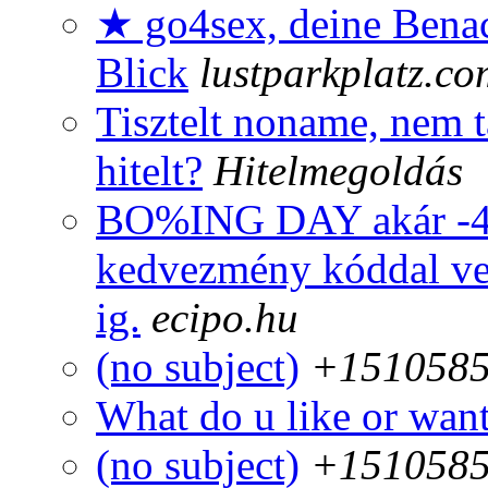
★ go4sex, deine Benac
Blick
lustparkplatz.co
Tisztelt noname, nem t
hitelt?
Hitelmegoldás
BO%ING DAY akár -4
kedvezmény kóddal ve
ig.
ecipo.hu
(no subject)
+1510585
What do u like or wan
(no subject)
+1510585