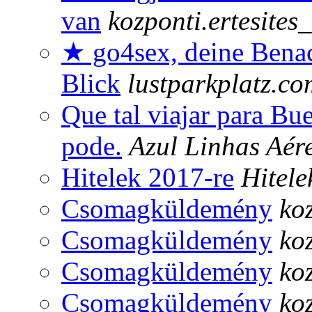
van
kozponti.ertesites
★ go4sex, deine Benac
Blick
lustparkplatz.co
Que tal viajar para B
pode.
Azul Linhas Aér
Hitelek 2017-re
Hitele
Csomagküldemény
ko
Csomagküldemény
ko
Csomagküldemény
ko
Csomagküldemény
ko