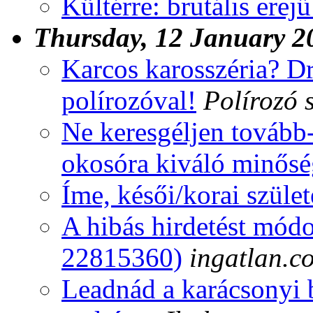
Kültérre: brutális erej
Thursday, 12 January 2
Karcos karosszéria? Dr
polírozóval!
Polírozó s
Ne keresgéljen tovább
okosóra kiváló minős
Íme, késői/korai szüle
A hibás hirdetést módo
22815360)
ingatlan.c
Leadnád a karácsonyi b