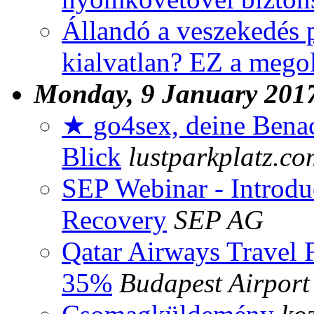
Állandó a veszekedés 
kialvatlan? EZ a mego
Monday, 9 January 201
★ go4sex, deine Benac
Blick
lustparkplatz.co
SEP Webinar - Introd
Recovery
SEP AG
Qatar Airways Travel F
35%
Budapest Airport