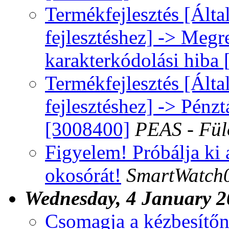
Termékfejlesztés [Álta
fejlesztéshez] -> Meg
karakterkódolási hiba
Termékfejlesztés [Álta
fejlesztéshez] -> Pén
[3008400]
PEAS - Fül
Figyelem! Próbálja ki
okosórát!
SmartWatch
Wednesday, 4 January 
Csomagja a kézbesítőn