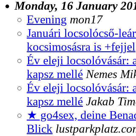
Monday, 16 January 20
Evening
mon17
Januári locsolócső-leár
kocsimosásra is +fejjel
Év eleji locsolóvásár: 
kapsz mellé
Nemes Mik
Év eleji locsolóvásár: 
kapsz mellé
Jakab Tim
★ go4sex, deine Benac
Blick
lustparkplatz.co