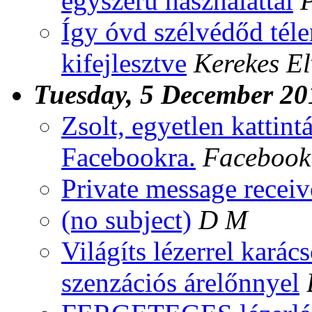
egyszerű használattal
Így óvd szélvédőd téle
kifejlesztve
Kerekes El
Tuesday, 5 December 20
Zsolt, egyetlen kattintá
Facebookra.
Facebook
Private message rece
(no subject)
D M
Világíts lézerrel karác
szenzációs árelőnnyel