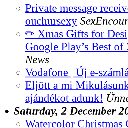
Private message recei
ouchursexy
SexEncoun
✏ Xmas Gifts for Desi
Google Play’s Best o
News
Vodafone | Új e-számlá
Eljött a mi Mikulásun
ajándékot adunk!
Ünne
Saturday, 2 December 2
Watercolor Christmas 