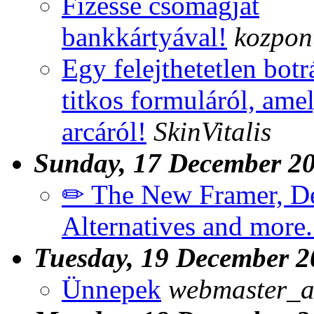
Fizesse csomagját
bankkártyával!
kozpont
Egy felejthetetlen botr
titkos formuláról, amel
arcáról!
SkinVitalis
Sunday, 17 December 2
✏ The New Framer, De
Alternatives and more.
Tuesday, 19 December 2
Ünnepek
webmaster_a