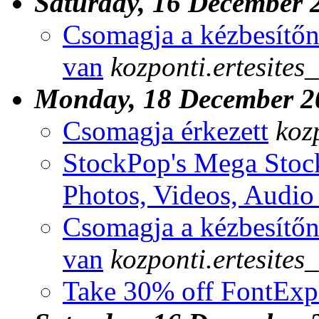
Saturday, 16 December 
Csomagja a kézbesítőn
van
kozponti.ertesites
Monday, 18 December 2
Csomagja érkezett
koz
StockPop's Mega Stoc
Photos, Videos, Audi
Csomagja a kézbesítőn
van
kozponti.ertesites
Take 30% off FontExp