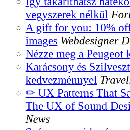
Így takaríthatsz haték
vegyszerek nélkül
For
A gift for you: 10% of
images
Webdesigner D
Nézze meg a Peugeot kü
Karácsony és Szilves
kedvezménnyel
Travel
✏ UX Patterns That Sa
The UX of Sound Des
News