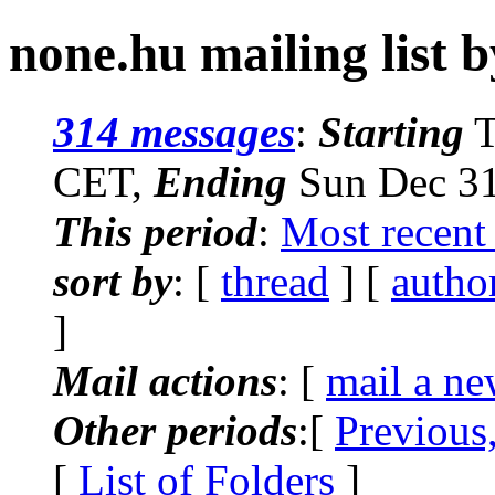
none.hu mailing list b
314 messages
:
Starting
T
CET,
Ending
Sun Dec 31
This period
:
Most recent
sort by
: [
thread
] [
autho
]
Mail actions
: [
mail a ne
Other periods
:[
Previous
[
List of Folders
]