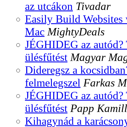
az utcákon
Tivadar
Easily Build Websites 
Mac
MightyDeals
JÉGHIDEG az autód? T
ülésfűtést
Magyar Mag
Dideregsz a kocsidban?
felmelegszel
Farkas M
JÉGHIDEG az autód? T
ülésfűtést
Papp Kamil
Kihagynád a karácson