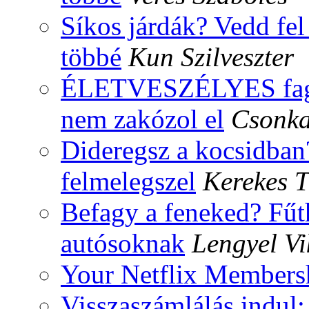
Síkos járdák? Vedd fel
többé
Kun Szilveszter
ÉLETVESZÉLYES fagyos
nem zakózol el
Csonka
Dideregsz a kocsidban?
felmelegszel
Kerekes T
Befagy a feneked? Fűt
autósoknak
Lengyel Vi
Your Netflix Membersh
Visszaszámlálás indul: