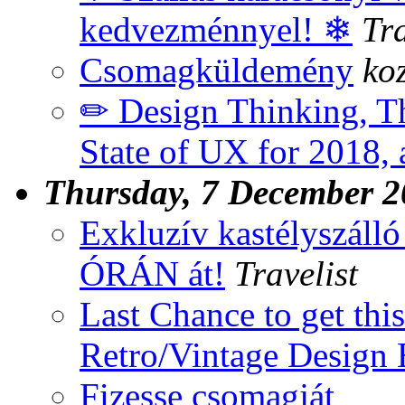
kedvezménnyel! ❄
Tra
Csomagküldemény
ko
✏ Design Thinking, Th
State of UX for 2018
Thursday, 7 December 
Exkluzív kastélyszál
ÓRÁN át!
Travelist
Last Chance to get thi
Retro/Vintage Design 
Fizesse csomagját