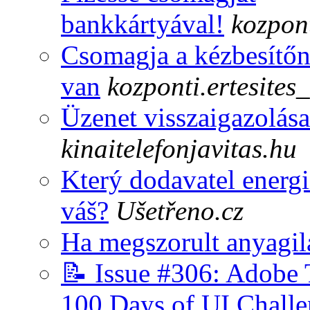
bankkártyával!
kozpont
Csomagja a kézbesítőn
van
kozponti.ertesites
Üzenet visszaigazolása
kinaitelefonjavitas.hu
Který dodavatel energií
váš?
Ušetřeno.cz
Ha megszorult anyagila
📝 Issue #306: Adobe 
100 Days of UI Chall