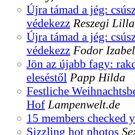
Újra támad a jég: csús
védekezz
Reszegi Lilla
Újra támad a jég: csús
védekezz
Fodor Izabel
Jön az újabb fagy: rak
eleséstől
Papp Hilda
Festliche Weihnachtsb
Hof
Lampenwelt.de
15 members checked y
Sizzling hot photos
Se