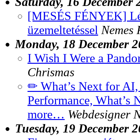
Saturday, 16 December 
[MESÉS FÉNYEK] Léze
üzemeltetéssel
Nemes 
Monday, 18 December 2
I Wish I Were a Pandor
Chrismas
✏ What’s Next for AI,
Performance, What’s N
more…
Webdesigner 
Tuesday, 19 December 2