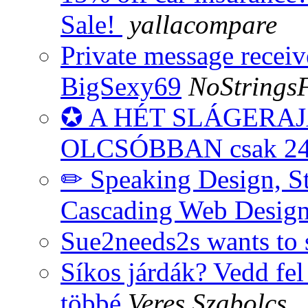
Sale!
yallacompare
Private message recei
BigSexy69
NoStrings
✪ A HÉT SLÁGERAJÁ
OLCSÓBBAN csak 24 
✏ Speaking Design, Sti
Cascading Web Design
Sue2needs2s wants to 
Síkos járdák? Vedd fel
többé
Veres Szabolcs