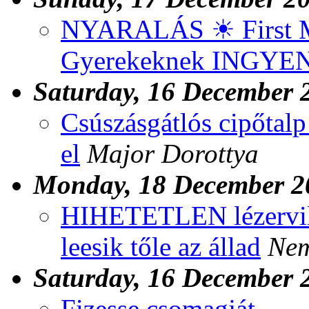
NYARALÁS ☀ First 
Gyerekeknek INGYE
Saturday, 16 December 
Csúszásgátlós cipőtalp
el
Major Dorottya
Monday, 18 December 2
HIHETETLEN lézervilág
leesik tőle az állad
Nem
Saturday, 16 December 
Fizesse csomagját