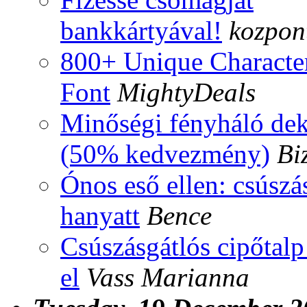
bankkártyával!
kozpont
800+ Unique Character
Font
MightyDeals
Minőségi fényháló dek
(50% kedvezmény)
Bi
Ónos eső ellen: csúsz
hanyatt
Bence
Csúszásgátlós cipőtalp
el
Vass Marianna