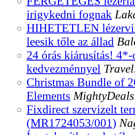
FERGETEGES lézerlám
irigykedni fognak
Lak
HIHETETLEN lézervilág
leesik tőle az állad
Bal
24 órás kiárusítás! 4*
kedvezménnyel
Travel
Christmas Bundle of 
Elements
MightyDeals
Fixdirect szervizelt te
(MR1724053/001)
Na