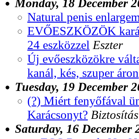
Monday, 18 December 2
Natural penis enlarge
EVŐESZKÖZÖK karácson
24 eszközzel
Eszter
Új evőeszközökre válta
kanál, kés, szuper áron
Tuesday, 19 December 2
(?) Miért fenyőfával ü
Karácsonyt?
Biztosítá
Saturday, 16 December 