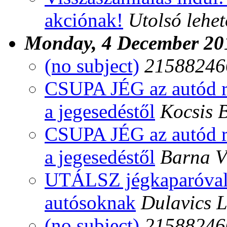
akciónak!
Utolsó lehe
Monday, 4 December 20
(no subject)
215882466
CSUPA JÉG az autód r
a jegesedéstől
Kocsis 
CSUPA JÉG az autód r
a jegesedéstől
Barna V
UTÁLSZ jégkaparóval 
autósoknak
Dulavics L
(no subject)
215882466