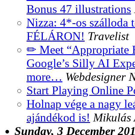
Bonus 47 illustrations
Nizza: 4*-os szálloda 
FÉLÁRON!
Travelist
✏ Meet “Appropriate E
Google’s Silly AI Exp
more…
Webdesigner 
Start Playing Online P
Holnap vége a nagy le
ajándékod is!
Mikulás
Sunday, 3 December 20