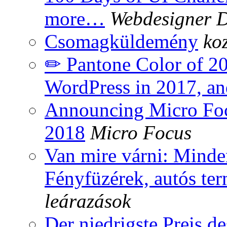
more…
Webdesigner 
Csomagküldemény
ko
✏ Pantone Color of 20
WordPress in 2017, 
Announcing Micro Foc
2018
Micro Focus
Van mire várni: Minde
Fényfüzérek, autós t
leárazások
Der niedrigste Preis d