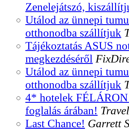
Zenelejátszó, kiszállít
Utálod az ünnepi tumu
otthonodba szállítjuk
Tájékoztatás ASUS not
megkezdéséről
FixDire
Utálod az ünnepi tumu
otthonodba szállítjuk
4* hotelek FÉLÁRON
foglalás árában!
Travel
Last Chance!
Garrett 