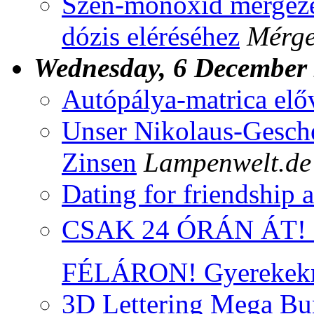
Szén-monoxid mérgezés
dózis eléréséhez
Mérge
Wednesday, 6 December
Autópálya-matrica elő
Unser Nikolaus-Gesche
Zinsen
Lampenwelt.de
Dating for friendship a
CSAK 24 ÓRÁN ÁT! ⌚
FÉLÁRON! Gyerekek
3D Lettering Mega Bun