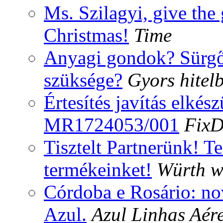
Ms. Szilagyi, give the 
Christmas!
Time
Anyagi gondok? Sürgő
szüksége?
Gyors hitelb
Értesítés javítás elkész
MR1724053/001
FixDi
Tisztelt Partnerünk! T
termékeinket!
Würth w
Córdoba e Rosário: nov
Azul.
Azul Linhas Aér