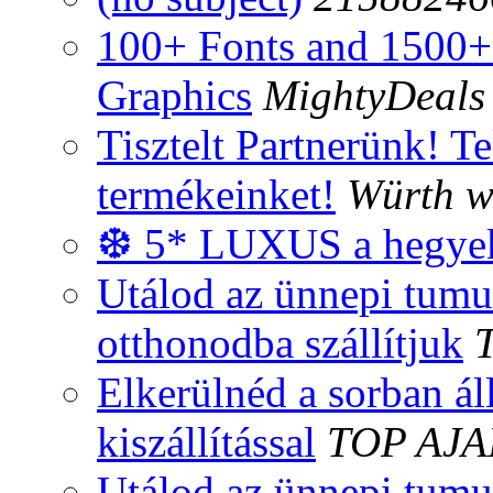
100+ Fonts and 1500+ 
Graphics
MightyDeals
Tisztelt Partnerünk! T
termékeinket!
Würth w
❆ 5* LUXUS a hegye
Utálod az ünnepi tumu
otthonodba szállítjuk
Elkerülnéd a sorban ál
kiszállítással
TOP AJ
Utálod az ünnepi tumu