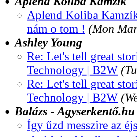
Aplend Koliba Kamzík
Aplend Koliba Kamzík 
nám o tom !
(Mon Mar
Ashley Young
Re: Let's tell great st
Technology | B2W
(Tu
Re: Let's tell great st
Technology | B2W
(W
Balázs - Agyserkentő.hu
Így űzd messzire az éj