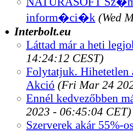
NATURASOFT Sz�mla
inform�ci�k
(Wed M
Interbolt.eu
Láttad már a heti legj
14:24:12 CEST)
Folytatjuk. Hihetetlen
Akció
(Fri Mar 24 20
Ennél kedvezőbben már
2023 - 06:45:04 CET)
Szerverek akár 55%-o