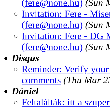
(fere@none.
hu)
(Sun 
Invitation: Fere - Mis
(fere@none.
hu)
(Sun 
Invitation: Fere - DG 
(fere@none.
hu)
(Sun 
Disqus
Reminder: Verify your
comments
(Thu Mar 2
Dániel
Feltalálták: itt a szupe