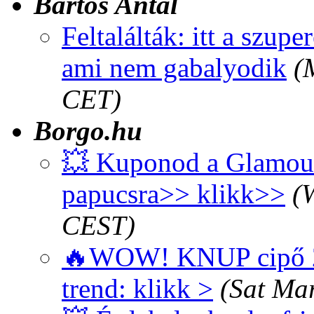
Bartos Antal
Feltalálták: itt a szupe
ami nem gabalyodik
(
CET)
Borgo.hu
💥 Kuponod a Glamour 
papucsra>> klikk>>
(
CEST)
🔥WOW! KNUP cipő 20
trend: klikk >
(Sat Ma