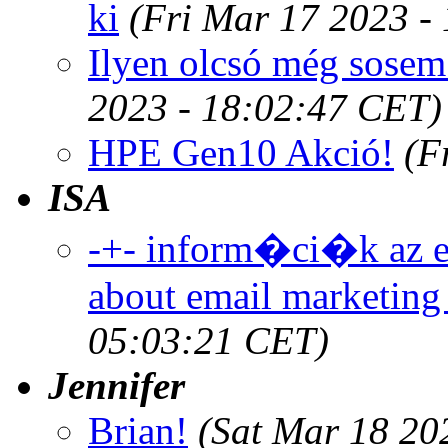
ki
(Fri Mar 17 2023 -
Ilyen olcsó még sosem
2023 - 18:02:47 CET)
HPE Gen10 Akció!
(F
ISA
-+- inform�ci�k az e-
about email marketing
05:03:21 CET)
Jennifer
Brian!
(Sat Mar 18 20