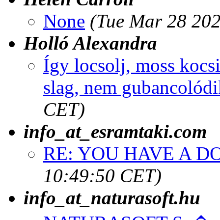
None
(Tue Mar 28 202
Holló Alexandra
Így locsolj, moss kocs
slag, nem gubancolódi
CET)
info_at_esramtaki.com
RE: YOU HAVE A D
10:49:50 CET)
info_at_naturasoft.hu