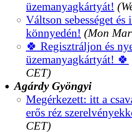
üzemanyagkártyát!
(W
Váltson sebességet és i
könnyedén!
(Mon Mar 
🍀 Regisztráljon és ny
üzemanyagkártyát! 🍀
CET)
Agárdy Gyöngyi
Megérkezett: itt a csa
erős réz szerelvényekk
CET)