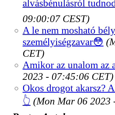
alvásbénulásról tudnod
09:00:07 CEST)
A le nem mosható bélye
személyiségzavar😳
(
CET)
Amikor az unalom az 
2023 - 07:45:06 CET)
Okos drogot akarsz? A
👆
(Mon Mar 06 2023 