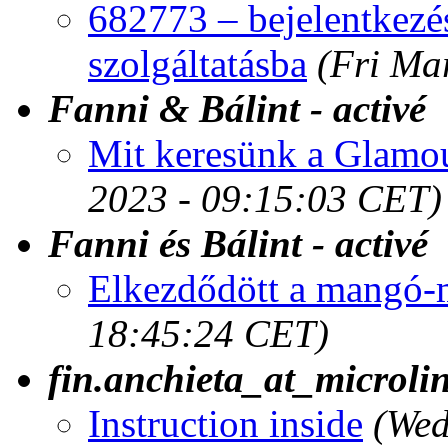
682773 – bejelentkezé
szolgáltatásba
(Fri Ma
Fanni & Bálint - activé
Mit keresünk a Glamo
2023 - 09:15:03 CET)
Fanni és Bálint - activé
Elkezdődött a mangó-
18:45:24 CET)
fin.anchieta_at_microli
Instruction inside
(Wed